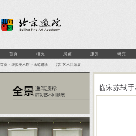
首页
概况
展览
服务
研究
首页
>
虚拟美术馆
>
逸笔遗珍——启功艺术回顾展